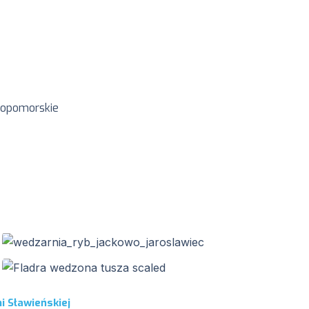
niopomorskie
 Sławieńskiej