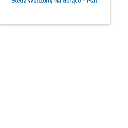
Śledź Wędzony Na Gorąco – Płat