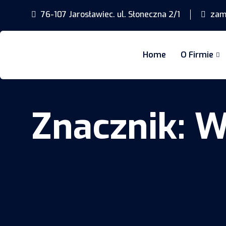
76-107 Jarosławiec. ul. Słoneczna 2/1
zamo
Home
O Firmie
Znacznik:
W