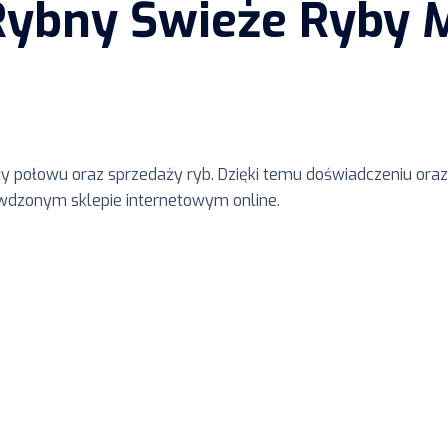
Rybny Świeże Ryby M
ży połowu oraz sprzedaży ryb. Dzięki temu doświadczeniu o
awdzonym sklepie internetowym online.