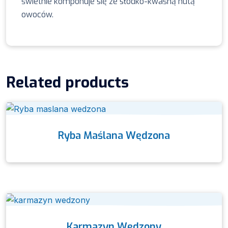
świetnie komponuje się ze słodko-kwaśną nutą
owoców.
Related products
Ryba Maślana Wędzona
Karmazyn Wędzony