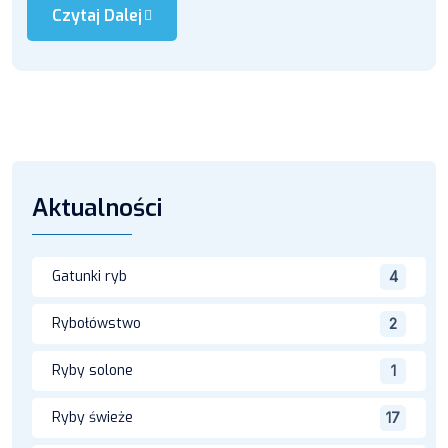
Czytaj Dalej
Aktualności
Gatunki ryb
4
Rybołówstwo
2
Ryby solone
1
Ryby świeże
17