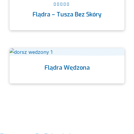
Oceniono
5.00
Flądra – Tusza Bez Skóry
na 5
Flądra Wędzona