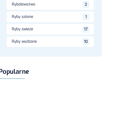
Rybołówstwo
2
Ryby solone
1
Ryby świeże
17
Ryby wędzone
10
Popularne