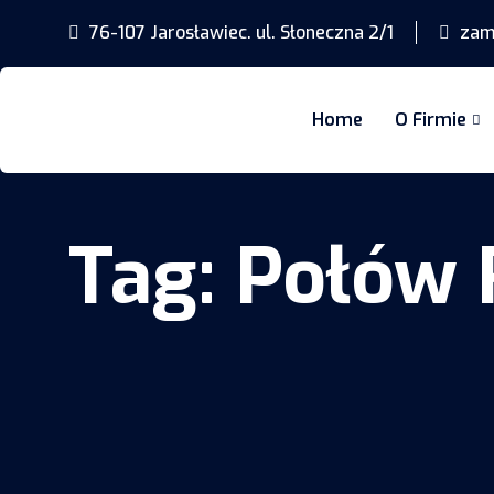
76-107 Jarosławiec. ul. Słoneczna 2/1
zamo
Home
O Firmie
Tag:
Połów 