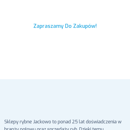
Zapraszamy Do Zakupów!
Internetowy Sklep Rybny Świeże
Ryby Morskie Online
Sklepy rybne Jackowo to ponad 25 lat doświadczenia w
branży połowu oraz sprzedaży ryb. Dzięki temu