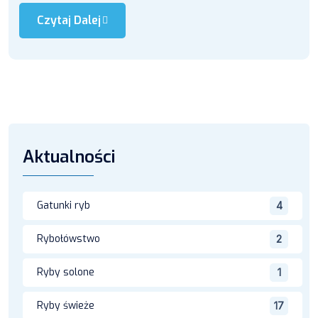
Czytaj Dalej
Aktualności
Gatunki ryb
4
Rybołówstwo
2
Ryby solone
1
Ryby świeże
17