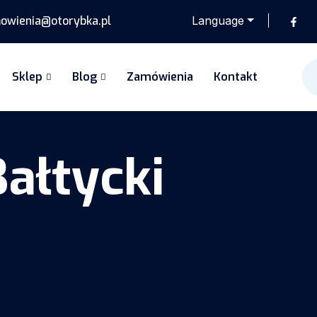
wienia@otorybka.pl
Language
Sklep
Blog
Zamówienia
Kontakt
ałtycki