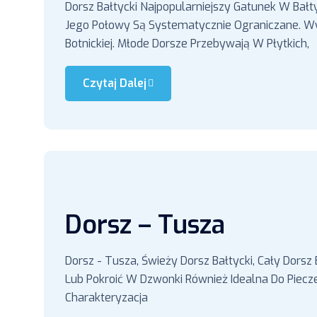
Dorsz Bałtycki Najpopularniejszy Gatunek W Bał
Jego Połowy Są Systematycznie Ograniczane. Wy
Botnickiej. Młode Dorsze Przebywają W Płytkich,
Czytaj Dalej
Dorsz – Tusza
Dorsz - Tusza, Świeży Dorsz Bałtycki, Cały Dorsz
Lub Pokroić W Dzwonki Również Idealna Do Piecze
Charakteryzacja