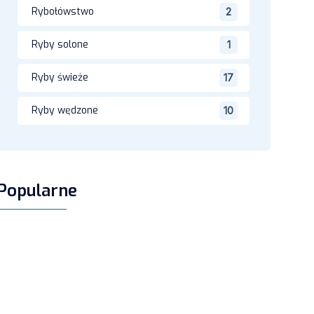
Rybołówstwo
2
Ryby solone
1
Ryby świeże
17
Ryby wędzone
10
Popularne