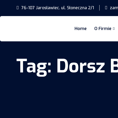
76-107 Jarosławiec. ul. Słoneczna 2/1
zamo
Home
O Firmie
Tag:
Dorsz B